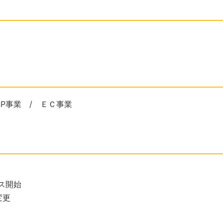
P事業 / ＥＣ事業
ビス開始
変更